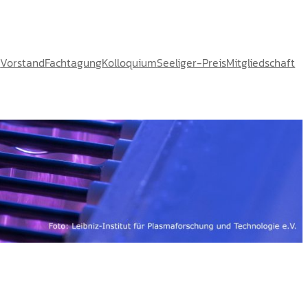
e
Vorstand
Fachtagung
Kolloquium
Seeliger-Preis
Mitgliedschaft