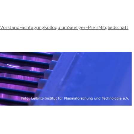
e
Vorstand
Fachtagung
Kolloquium
Seeliger-Preis
Mitgliedschaft